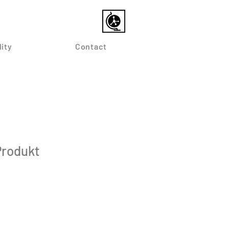
lity
Contact
Produkt
le
ice