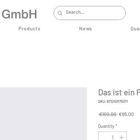
Products
News
Qua
Das ist ein 
SKU: 671253175371
Regular
Sa
 €100.00 
€95.00
Price
Pr
Quantity
*