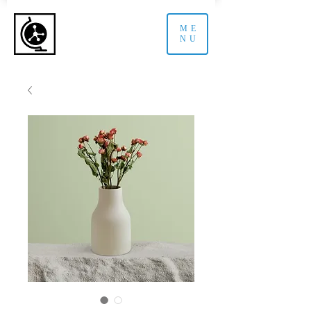
ME
NU