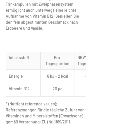
Trinkampullen mit Zweiphasensystem 
ermöglicht auch unterwegs eine leichte 
Aufnahme von Vitamin B12. Genießen Sie 
den fein abgestimmten Geschmack nach 
Erdbeere und Vanille.
Inhaltsstoff
Pro 
NRV* pro 
Tagesportion
Tagesportion
Energie
8 kJ = 2 kcal
< 0,5 %
Vitamin B12
20 µg
800 %
* (Nutrient reference values); 
Referenzmengen für die tägliche Zufuhr von 
Vitaminen und Mineralstoffen (Erwachsene) 
gemäß Verordnung (EU) Nr. 1169/2011.