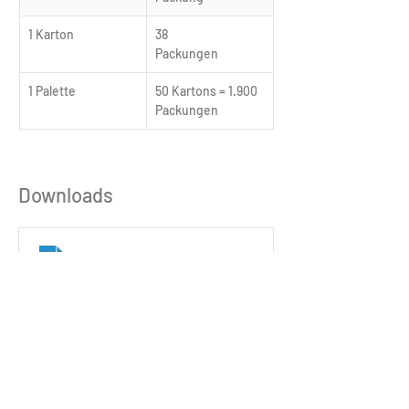
1 Karton
38 
Packungen	
1 Palette
50 Kartons = 1.900 
Packungen
Downloads
221_Produktdatenblatt_B-FIT_with_B12_DE
.pdf
PDF herunterladen • 1.07MB
221_B-FIT with B12_BPZ-03
.pdf
PDF herunterladen • 865KB