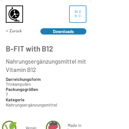
ME
NU
< Zurück
Downloads
B-FIT with B12
Nahrungsergänzungsmittel mit
Vitamin B12
Darreichungsform
Trinkampullen
Packungsgrößen
7
Kategorie
Nahrungsergänzungsmittel
Made in
Vegan