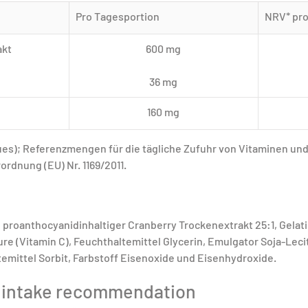
Pro Tagesportion
NRV* pro
akt
600 mg
36 mg
160 mg
lues); Referenzmengen für die tägliche Zufuhr von Vitaminen und
rdnung (EU) Nr. 1169/2011.
, proanthocyanidinhaltiger Cranberry Trockenextrakt 25:1, Gelatin
e (Vitamin C), Feuchthaltemittel Glycerin, Emulgator Soja-Lecith
mittel Sorbit, Farbstoff Eisenoxide und Eisenhydroxide.
 intake recommendation