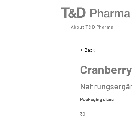
About T&D Pharma
< Back
Cranberr
Nahrungsergän
Packaging sizes
30