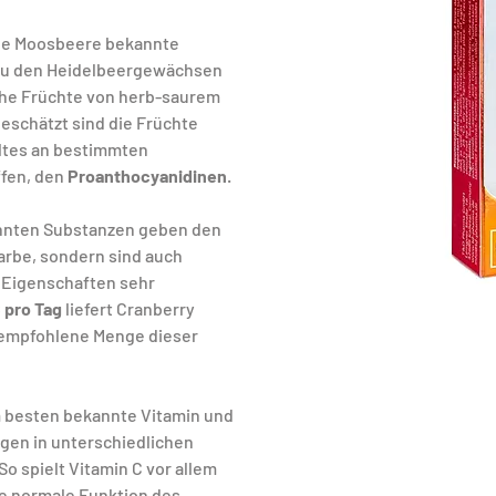
ige Moosbeere bekannte 
 zu den Heidelbeergewächsen 
che Früchte von herb-saurem 
schätzt sind die Früchte 
tes an bestimmten 
fen, den 
Proanthocyanidinen
. 
nnten Substanzen geben den 
arbe, sondern sind auch 
Eigenschaften sehr 
pro Tag 
liefert Cranberry 
empfohlene Menge dieser 
m besten bekannte Vitamin und 
ngen in unterschiedlichen 
o spielt Vitamin C vor allem 
ie normale Funktion des 