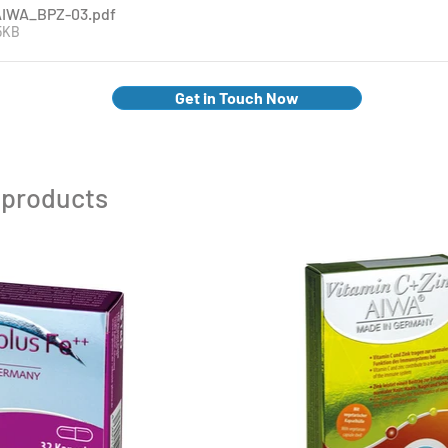
AIWA_BPZ-03
.pdf
5KB
Get in Touch Now
 products