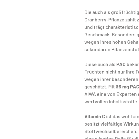
Die auch als großfrücht
Cranberry-Pflanze zählt
und trägt charakteristis
Geschmack. Besonders ge
wegen ihres hohen Gehal
sekundären Pflanzenstof
Diese auch als 
PAC
 beka
Früchten nicht nur ihre F
wegen ihrer besonderen 
geschätzt. Mit 
36 mg PAC 
AIWA eine von Experten 
wertvollen Inhaltsstoffe.
Vitamin C
 ist das wohl a
besitzt vielfältige Wirku
Stoffwechselbereichen. S
eine wichtige Rolle für d