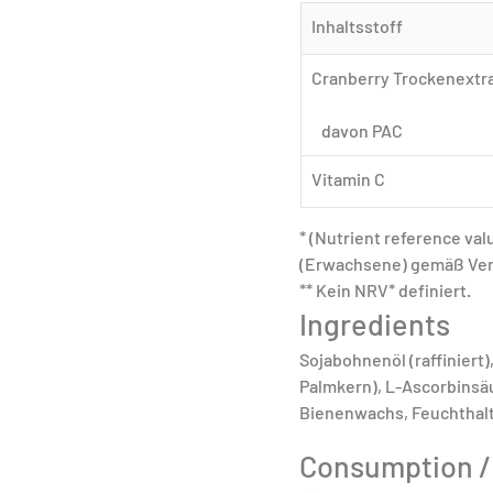
Inhaltsstoff
Cranberry Trockenextr
   davon PAC
Vitamin C
* (Nutrient reference va
(Erwachsene) gemäß Vero
** Kein NRV* definiert.
Ingredients
Sojabohnenöl (raffiniert)
Palmkern), L-Ascorbinsäur
Bienenwachs, Feuchthalte
Consumption /