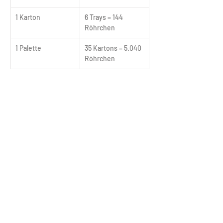
1 Karton
6 Trays = 144 
Röhrchen
1 Palette
35 Kartons = 5.040 
Röhrchen
Downloads
Produktdatenblatt_German_Calcium_VitaminC_EN
.pdf
Download PDF • 955KB
Get in Touch Now