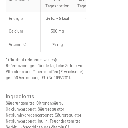
Tagesportion
Tagesportion
Energie
34 kJ = 8 kcal
< 0,5 %
Calcium
300 mg
38 %
Vitamin C
75 mg
94 %
* (Nutrient reference values); 
Referenzmengen für die tägliche Zufuhr von 
Vitaminen und Mineralstoffen (Erwachsene) 
gemäß Verordnung (EU) Nr. 1169/2011.
Ingredients
‎Säuerungsmittel Citronensäure, 
Calciumcarbonat, Säureregulator 
Natriumhydrogencarbonat, Säureregulator 
Natriumcarbonat, Inulin, Feuchthaltemittel 
Sorbit, L-Ascorbinsäure (Vitamin C), 