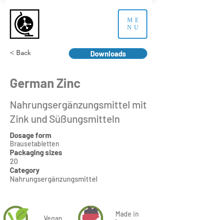
ME
NU
< Back
Downloads
German Zinc
Nahrungsergänzungsmittel mit
Zink und Süßungsmitteln
Dosage form
Brausetabletten
Packaging sizes
20
Category
Nahrungsergänzungsmittel
Made in
Vegan