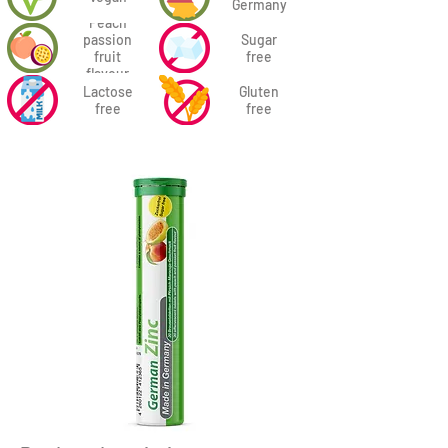
Germany
Peach
passion
Sugar
fruit
free
flavour
Lactose
Gluten
free
free