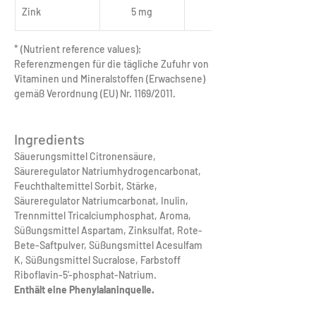
Zink
5 mg
50 %
* (Nutrient reference values); 
Referenzmengen für die tägliche Zufuhr von 
Vitaminen und Mineralstoffen (Erwachsene) 
gemäß Verordnung (EU) Nr. 1169/2011.
Ingredients
Säuerungsmittel Citronensäure, 
Säureregulator Natriumhydrogencarbonat, 
Feuchthaltemittel Sorbit, Stärke, 
Säureregulator Natriumcarbonat, Inulin, 
Trennmittel Tricalciumphosphat, Aroma, 
Süßungsmittel Aspartam, Zinksulfat, Rote-
Bete-Saftpulver, Süßungsmittel Acesulfam 
K, Süßungsmittel Sucralose, Farbstoff 
Riboflavin-5‘-phosphat-Natrium.
Enthält eine Phenylalaninquelle.