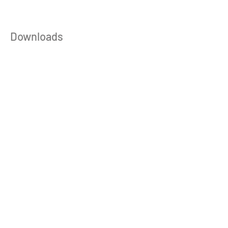
Downloads
Produktdatenblatt_German_Zinc_DE
.pdf
Download PDF • 961KB
Get in Touch Now
Discover other products