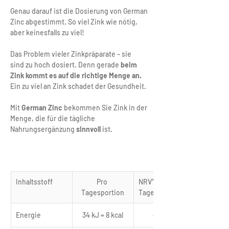
Genau darauf ist die Dosierung von German 
Zinc abgestimmt. So viel Zink wie nötig, 
aber keinesfalls zu viel!
Das Problem vieler Zinkpräparate – sie 
sind zu hoch dosiert. Denn gerade 
beim 
Zink kommt es auf die richtige Menge an.
Ein zu viel an Zink schadet der Gesundheit. 
Mit 
German Zinc
 bekommen Sie Zink in der 
Menge, die für die tägliche 
Nahrungsergänzung 
sinnvoll
 ist.
Inhaltsstoff
Pro 
NRV* pro 
Tagesportion
Tagesportion
Energie
34 kJ = 8 kcal
< 0,5 %