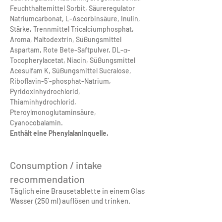
Feuchthaltemittel Sorbit, Säureregulator 
Natriumcarbonat, L-Ascorbinsäure, Inulin, 
Stärke, Trennmittel Tricalciumphosphat, 
Aroma, Maltodextrin, Süßungsmittel 
Aspartam, Rote Bete-Saftpulver, DL-α-
Tocopherylacetat, Niacin, Süßungsmittel 
Acesulfam K, Süßungsmittel Sucralose, 
Riboflavin-5´-phosphat-Natrium, 
Pyridoxinhydrochlorid, 
Thiaminhydrochlorid, 
Pteroylmonoglutaminsäure, 
Cyanocobalamin.
Enthält eine Phenylalaninquelle.
Consumption / intake
recommendation
Täglich eine Brausetablette in einem Glas
Wasser (250 ml) auflösen und trinken.