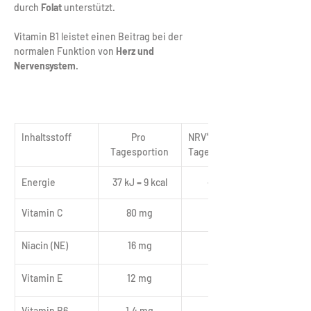
durch 
Folat
 unterstützt.
Vitamin B1 leistet einen Beitrag bei der 
normalen Funktion von 
Herz und 
Nervensystem
.
Inhaltsstoff
Pro 
NRV* pro 
Tagesportion
Tagesportion
Energie
37 kJ = 9 kcal
< 0,5 %
Vitamin C
80 mg
100 %
Niacin (NE)
16 mg
100 %
Vitamin E
12 mg
100 %
Vitamin B6
1,4 mg
100 %