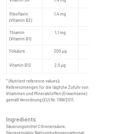
Riboflavin 
1,4 mg
100 %
(Vitamin B2)
Thiamin 
1,1 mg
100 %
(Vitamin B1)
Folsäure
200 µg
100 %
Vitamin B12
2,5 µg
100 %
* (Nutrient reference values); 
Referenzmengen für die tägliche Zufuhr von 
Vitaminen und Mineralstoffen (Erwachsene) 
gemäß Verordnung (EU) Nr. 1169/2011.
Ingredients
‎Säuerungsmittel Citronensäure, 
Säureregulator Natriumhydrogencarbonat, 