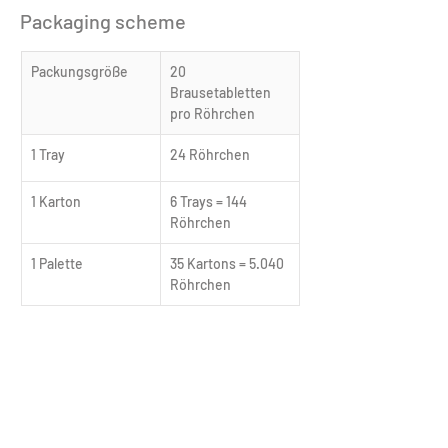
Packaging scheme
Packungsgröße
20 
Brausetabletten 
pro Röhrchen
1 Tray
24 Röhrchen
1 Karton
6 Trays = 144 
Röhrchen
1 Palette
35 Kartons = 5.040 
Röhrchen
Downloads
Produktdatenblatt_German_Multivitamin_for_child
.pdf